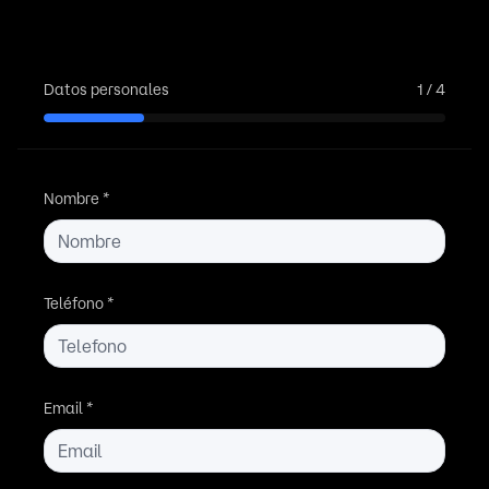
Datos personales
1
/
4
Nombre
*
Teléfono
*
Email
*